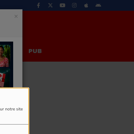
×
EUX
PUB
ur notre site