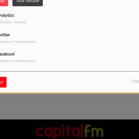
40
ter
Tout refuser
nalytics
ilisation: Analyse
witter
ilisation: Fonctionnalité
acebook
ilisation: Fonctionnalité
, vous avez rencontré une er
Prop
er
Il semble que la page que vous recherchez n’existe plus.