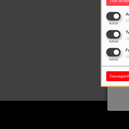
Tout accep
A
Ut
Activé
T
Ut
Activé
F
Ut
Activé
Oups
Sauvegard