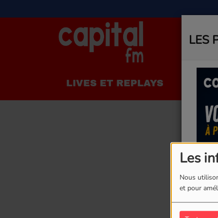
LES 
LIVES ET REPLAYS
LA R
Les in
Nous utilison
et pour améli