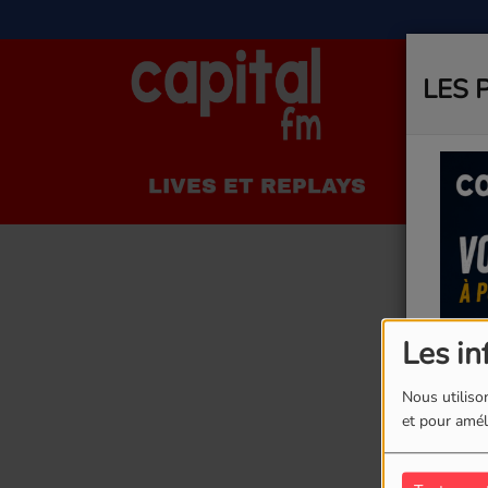
LES 
LIVES ET REPLAYS
LA R
Les in
Nous utilison
et pour améli