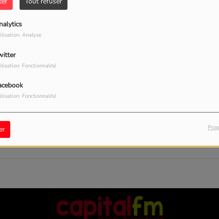
40
ter
Tout refuser
nalytics
ilisation: Analyse
witter
ilisation: Fonctionnalité
acebook
ilisation: Fonctionnalité
, vous avez rencontré une er
Prop
er
Il semble que la page que vous recherchez n’existe plus.