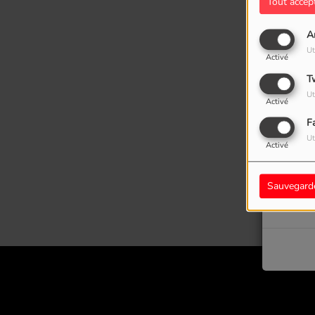
Tout accep
A
Ut
Activé
T
Ut
Activé
F
Ut
Activé
Oups
Sauvegard