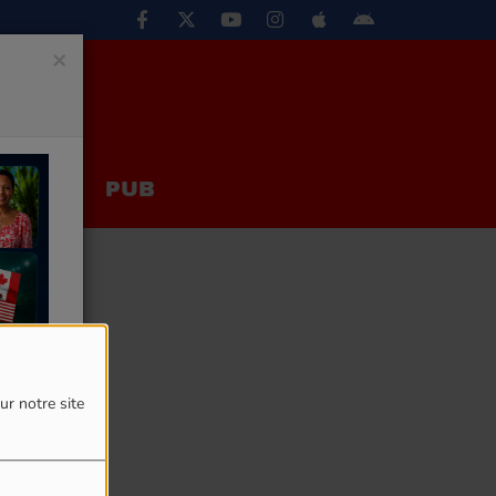
×
EUX
PUB
ur notre site