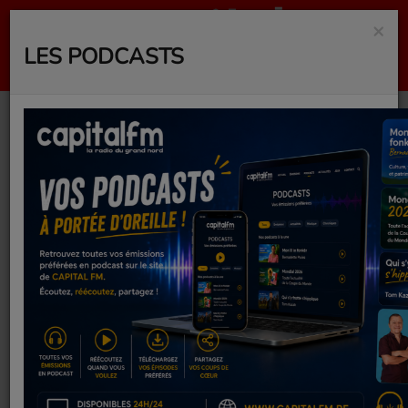
×
LES PODCASTS
Mexique - Afrique du
Sud, le résumé du
match