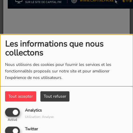
Les informations que nous
12 juin 2026 -
625 vues
collectons
Le Mexique lance idéalement son Mondial
Nous utilisons des cookies pour fournir les services et les
fonctionnalités proposés sur notre site et pour améliorer
l'expérience de nos utilisateurs.
Ce premier match de la Coupe du monde 2026
se solde par un succès logique et mérité du
Mexique.
Tout accepter
Tout refuser
Fermer
Très en vue, Quinones (buteur dès la 9e minute)
Analytics
Utilisation: Analyse
et Jimenez (67e) font gagner El Tri à domicile
Activé
devant un public aux anges qui a également
Twitter