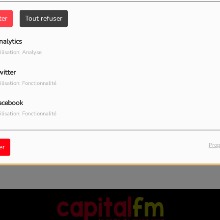
40
ter
Tout refuser
nalytics
ilisation: Analyse
witter
ilisation: Fonctionnalité
acebook
, vous avez rencontré une er
ilisation: Fonctionnalité
Il semble que la page que vous recherchez n’existe plus.
Prop
er