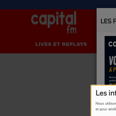
LES 
LIVES ET REPLAYS
LA R
Les in
Nous utilison
et pour améli