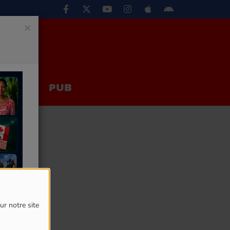
×
EUX
PUB
ur notre site