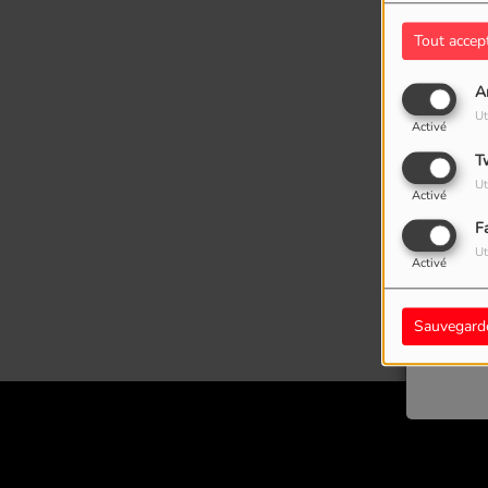
Tout accep
A
Ut
Activé
T
Ut
Activé
F
Oups
Ut
Activé
Sauvegard