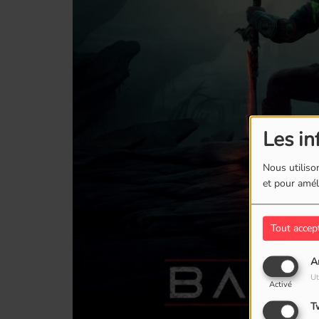
Les in
Nous utilison
et pour améli
Tout accep
A
Ut
Activé
T