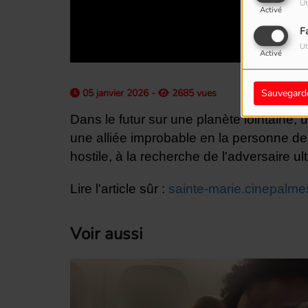
Ut
Activé
F
Ut
Activé
Sauvegard
05 janvier 2026 -
2685 vues
Dans le futur sur une planète lointaine, 
une alliée improbable en la personne de 
hostile, à la recherche de l'adversaire ul
Lire l'article sûr :
sainte-marie.cinepalm
Voir aussi