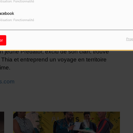
ilisation: Fonctionnalité
acebook
ilisation: Fonctionnalité
Prop
er
un jeune Predator, exclu de son clan, trouve
Thia et entreprend un voyage en territoire
time.
es.com