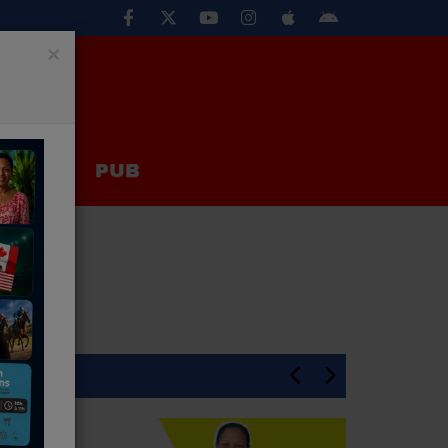
×
EUX
PUB
En Une