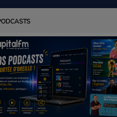
PODCASTS
ADIO
PODCAST
AGENDA
J
ANDS