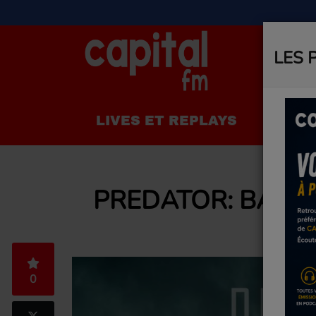
LES 
LIVES ET REPLAYS
LA R
PREDATOR: BADL
0