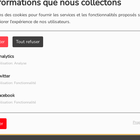
formations que nous collectons
- LE PHARE DE BEL AIR
s des cookies pour fournir les services et les fonctionnalités proposés s
orer l'expérience de nos utilisateurs.
 - MAFATE
ter
Tout refuser
nalytics
ilisation: Analyse
- CILAOS
witter
ilisation: Fonctionnalité
Fr
acebook
 - LE PITON DE LA FOURNAISE
ilisation: Fonctionnalité
Prop
er
 - LE GOUFFRE DE L'ETANG-SALÉ