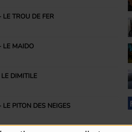
- LE TROU DE FER
- LE MAÏDO
 LE DIMITILE
- LE PITON DES NEIGES