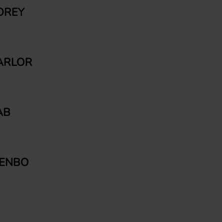
OREY
ZARLOR
AB
IENBO