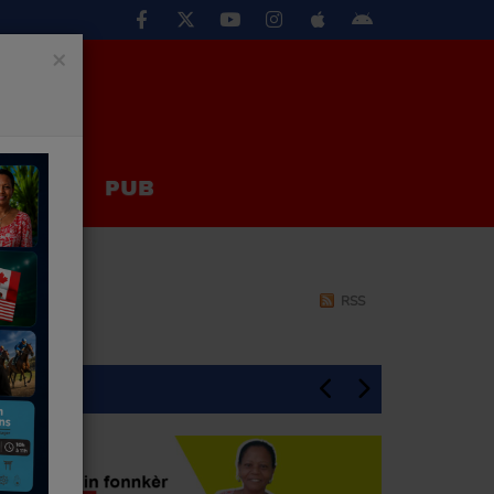
×
EUX
PUB
RSS
En Une