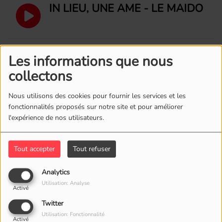
IN LIEU, UNE ÂME - LE MAÏDO
IN LIEU,UNE ÂME - LE DIMITILE
Les informations que nous
collectons
IN LIEU, UNE ÂME - LE PITON
Nous utilisons des cookies pour fournir les services et les
DES NEIGES
fonctionnalités proposés sur notre site et pour améliorer
l'expérience de nos utilisateurs.
IN LIEU, UNE ÂME - LE PHARE
Tout accepter
Tout refuser
DE BEL AIR
Analytics
Utilisation: Analyse
IN LIEU, UNE ÂME - MAFATE
Activé
Twitter
Utilisation: Fonctionnalité
Activé