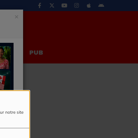
×
EUX
PUB
ur notre site