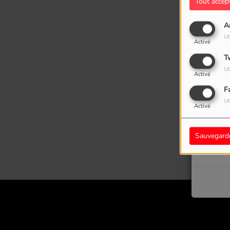
Tout accep
A
Ut
Activé
T
Ut
Activé
F
Ut
Activé
Oups
Sauvegard