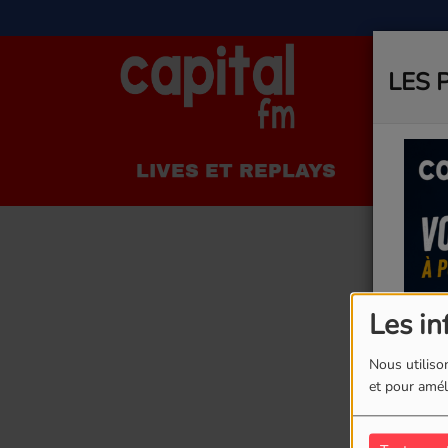
LES 
LIVES ET REPLAYS
LA R
Les in
Nous utilison
et pour améli