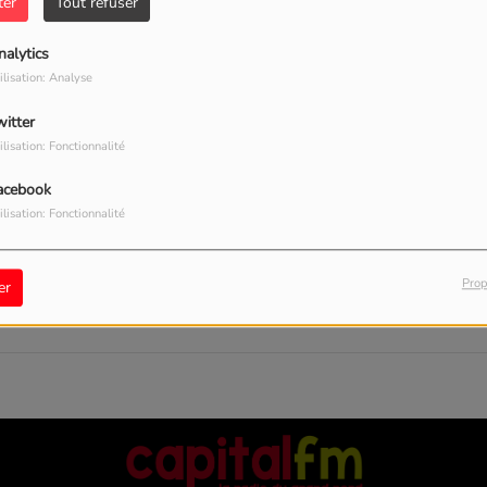
40
ter
Tout refuser
nalytics
ilisation: Analyse
witter
ilisation: Fonctionnalité
acebook
ilisation: Fonctionnalité
, vous avez rencontré une er
Prop
er
Il semble que la page que vous recherchez n’existe plus.